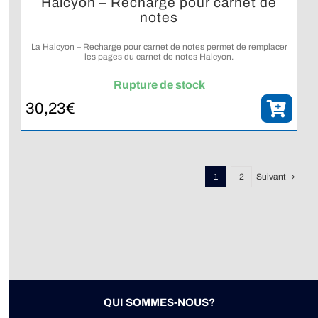
Halcyon – Recharge pour carnet de
notes
La Halcyon – Recharge pour carnet de notes permet de remplacer
les pages du carnet de notes Halcyon.
Rupture de stock
30,23
€
1
2
Suivant
QUI SOMMES-NOUS?