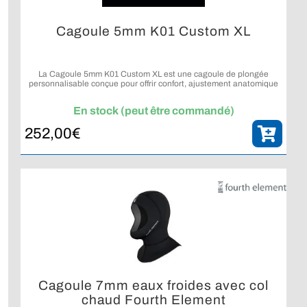
Cagoule 5mm K01 Custom XL
La Cagoule 5mm K01 Custom XL est une cagoule de plongée
personnalisable conçue pour offrir confort, ajustement anatomique
et fabrication artisanale italienne aux plongeurs les plus exigeants.
En stock (peut être commandé)
252,00
€
Cagoule 7mm eaux froides avec col
chaud Fourth Element