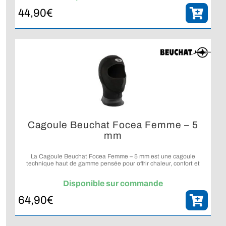
44,90
€
Cagoule Beuchat Focea Femme – 5
mm
La Cagoule Beuchat Focea Femme – 5 mm est une cagoule
technique haut de gamme pensée pour offrir chaleur, confort et
étanchéité renforcée aux plongeuses exigeantes.
Disponible sur commande
64,90
€