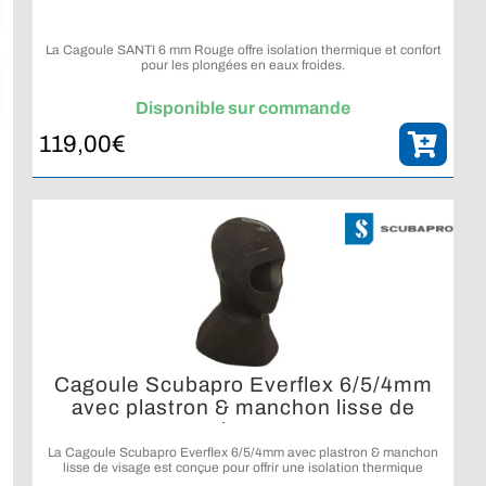
La Cagoule SANTI 6 mm Rouge offre isolation thermique et confort
pour les plongées en eaux froides.
Disponible sur commande
119,00
€
Cagoule Scubapro Everflex 6/5/4mm
avec plastron & manchon lisse de
visage
La Cagoule Scubapro Everflex 6/5/4mm avec plastron & manchon
lisse de visage est conçue pour offrir une isolation thermique
renforcée et un confort élevé en plongée en eaux froides.