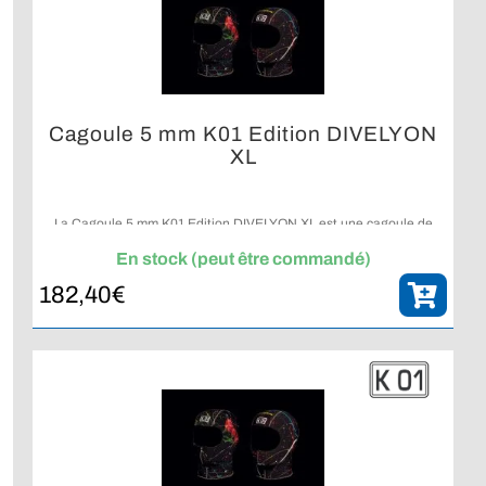
Cagoule 5 mm K01 Edition DIVELYON
XL
La Cagoule 5 mm K01 Edition DIVELYON XL est une cagoule de
plongée conçue en néoprène exclusif K01, associant confort,
coupe anatomique et design coloré unique aux couleurs
En stock (peut être commandé)
DIVELYON.
182,40
€