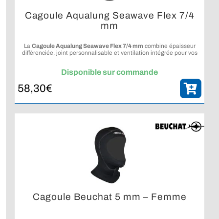
Cagoule Aqualung Seawave Flex 7/4
mm
La
Cagoule Aqualung Seawave Flex 7/4 mm
combine épaisseur
différenciée, joint personnalisable et ventilation intégrée pour vos
plongées en eaux froides.
Disponible sur commande
58,30
€
Cagoule Beuchat 5 mm – Femme