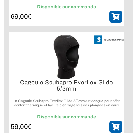
Disponible sur commande
69,00
€
Cagoule Scubapro Everflex Glide
5/3mm
La Cagoule Scubapro Everflex Glide 5/3mm est conçue pour offrir
confort thermique et facilité d’enfilage lors des plongées en eaux
tempérées à froides.
Disponible sur commande
59,00
€