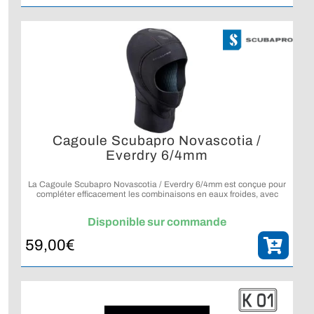
Cagoule Scubapro Novascotia /
Everdry 6/4mm
La Cagoule Scubapro Novascotia / Everdry 6/4mm est conçue pour
compléter efficacement les combinaisons en eaux froides, avec
isolation renforcée et maintien optimal.
Disponible sur commande
59,00
€