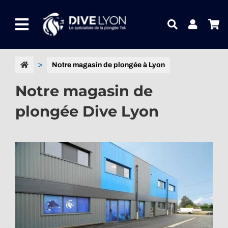
Passer
au
Toggle
contenu
Navigation
NOTRE UNIVERS PRODUITS
Notre magasin de plongée à Lyon
Notre magasin de
NOTRE MAGASIN
plongée Dive Lyon
CONTACTEZ-NOUS
IDEES CADEAUX
Guides
Blog