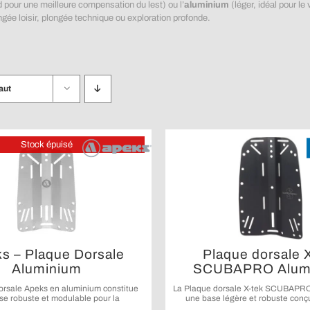
d pour une meilleure compensation du lest) ou l’
aluminium
(léger, idéal pour le
ngée loisir, plongée technique ou exploration profonde.
aut
Stock épuisé
s – Plaque Dorsale
Plaque dorsale 
Aluminium
SCUBAPRO Alum
orsale Apeks en aluminium constitue
La Plaque dorsale X-tek SCUBAPRO
se robuste et modulable pour la
une base légère et robuste conçu
ation d’un équipement de plongée
stabilité et confort dans la confi