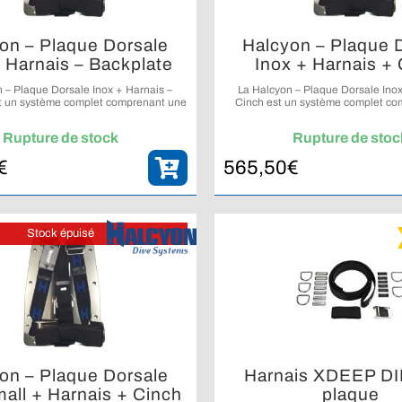
on – Plaque Dorsale
Halcyon – Plaque 
 Harnais – Backplate
Inox + Harnais +
 – Plaque Dorsale Inox + Harnais –
La Halcyon – Plaque Dorsale Ino
t un système complet comprenant une
Cinch est un système complet co
ale en acier inoxydable et un harnais
plaque dorsale en acier inoxydabl
Halcyon Secure.
Halcyon Secure et le système d’aj
Rupture de stock
Rupture de stoc
Cinch.
€
565,50
€
Stock épuisé
on – Plaque Dorsale
Harnais XDEEP DI
all + Harnais + Cinch
plaque