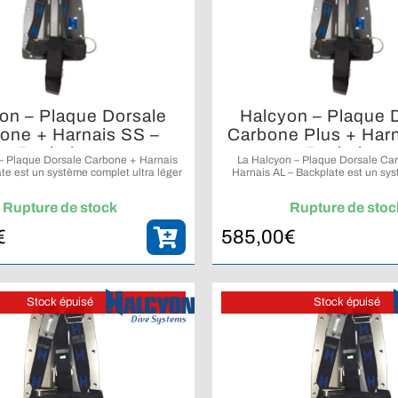
on – Plaque Dorsale
Halcyon – Plaque 
one + Harnais SS –
Carbone Plus + Harn
Backplate
Backplate
– Plaque Dorsale Carbone + Harnais
La Halcyon – Plaque Dorsale Ca
te est un système complet ultra léger
Harnais AL – Backplate est un sy
nt une plaque dorsale en fibre de
ultra léger comprenant une plaque d
n harnais sécurisé et un matériel en
de carbone, un harnais sécurisé et
Rupture de stock
Rupture de stoc
acier inoxydable.
en aluminium.
€
585,00
€
Stock épuisé
Stock épuisé