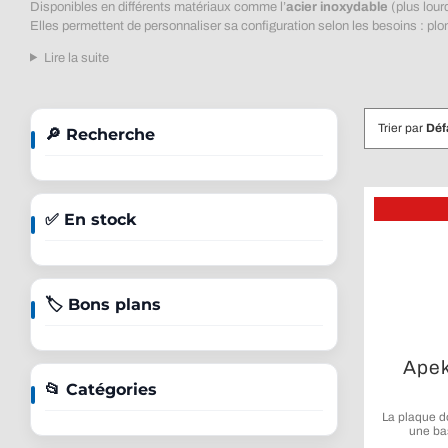
Disponibles en différents matériaux comme l’
acier inoxydable
(plus lour
Elles permettent de personnaliser sa configuration selon les besoins : plo
Lire la suite
Trier par
Déf
🔎 Recherche
✅ En stock
🏷️ Bons plans
Apek
📂 Catégories
La plaque d
une ba
configur