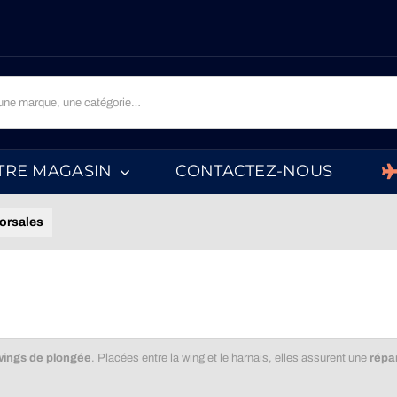
TRE MAGASIN
CONTACTEZ-NOUS
orsales
wings de plongée
. Placées entre la wing et le harnais, elles assurent une
répar