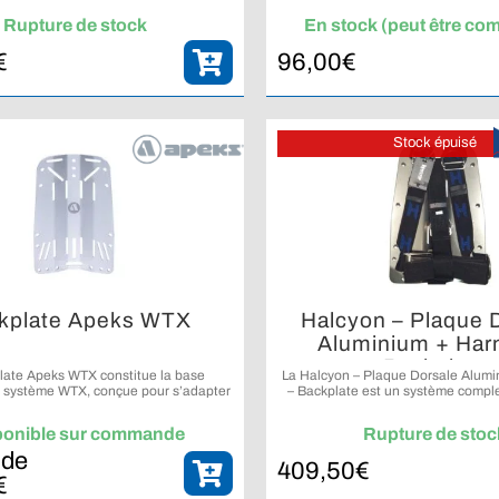
technique.
équipement de plongée mod
Rupture de stock
En stock (peut être c
€
96,00
€
Stock épuisé
kplate Apeks WTX
Halcyon – Plaque 
Aluminium + Harn
Backplate
late Apeks WTX constitue la base
La Halcyon – Plaque Dorsale Alumi
 système WTX, conçue pour s’adapter
– Backplate est un système compl
reuses configurations de plongée.
une plaque dorsale en aluminium 
Halcyon Secure.
ponible sur commande
Rupture de stoc
 de
409,50
€
€