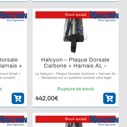
Stock épuisé
Dorsale
Halcyon – Plaque Dorsale
arnais +
Carbone + Harnais AL –
Backplate
inium Small +
La Halcyon – Plaque Dorsale Carbone + Harnais AL
me complet
– Backplate est un système complet ultra léger
 aluminium de
comprenant une plaque dorsale en fibre de
 Secure et le
carbone, un harnais sécurisé et le système Cinch
k
Rupture de stock
e Cinch.
intégré.
442,00
€
Stock épuisé