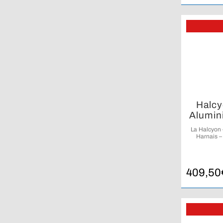
Halcy
Alumin
La Halcyon
Harnais –
comprenant 
petite t
409,50