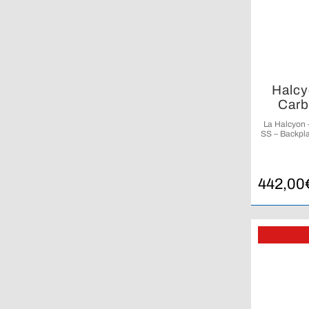
Halcy
Carb
La Halcyon 
SS – Backpla
comprena
carbone, u
442,00