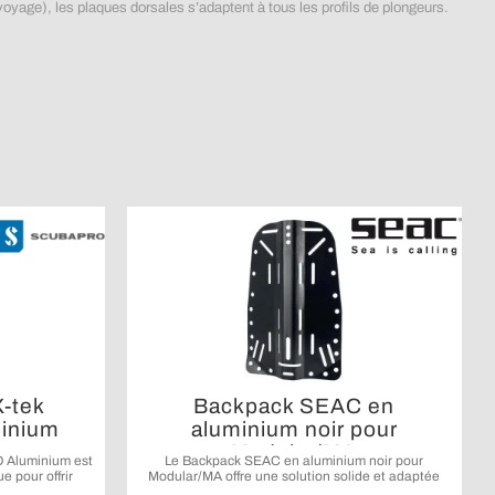
 voyage), les plaques dorsales s’adaptent à tous les profils de plongeurs.
X-tek
Backpack SEAC en
inium
aluminium noir pour
Modular/MA
 Aluminium est
Le Backpack SEAC en aluminium noir pour
e pour offrir
Modular/MA offre une solution solide et adaptée
guration d’un
pour compléter la structure dorsale des gilets