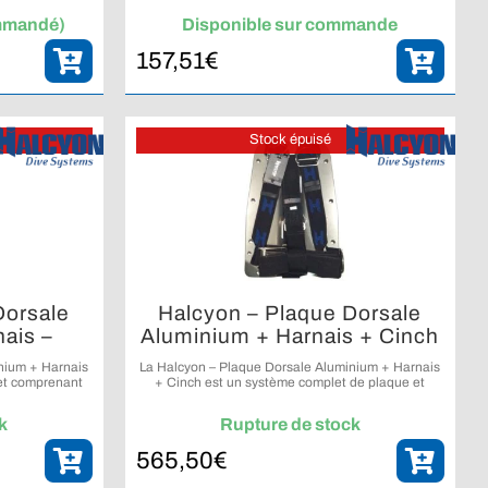
ulable.
stabilisateurs Seac Modular et Modular Max.
ommandé)
Disponible sur commande
157,51
€
Stock épuisé
Dorsale
Halcyon – Plaque Dorsale
ais –
Aluminium + Harnais + Cinch
nium + Harnais
La Halcyon – Plaque Dorsale Aluminium + Harnais
et comprenant
+ Cinch est un système complet de plaque et
et un harnais
harnais offrant un ajustement rapide et une
configuration stable pour la plongée.
k
Rupture de stock
565,50
€