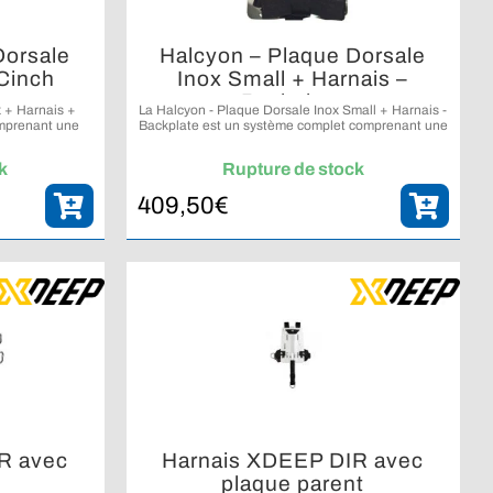
Dorsale
Halcyon – Plaque Dorsale
 Cinch
Inox Small + Harnais –
Backplate
x + Harnais +
La Halcyon - Plaque Dorsale Inox Small + Harnais -
mprenant une
Backplate est un système complet comprenant une
e, un harnais
plaque dorsale en acier inoxydable de petite taille
ustement rapide
et un harnais Halcyon Secure.
k
Rupture de stock
409,50
€
R avec
Harnais XDEEP DIR avec
plaque parent