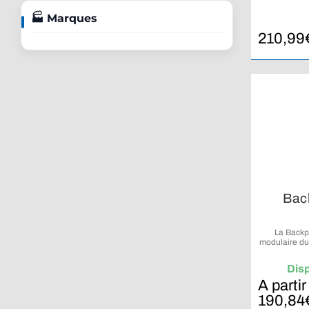
🏭 Marques
210,99
Bac
La Backp
modulaire du
à de nomb
Dis
A partir
190,84