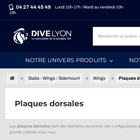
Passer
04 27 44 45 49
Lundi 10h-17h / Mardi au vendredi 10h-
au
19h
contenu
Recherche
un
produit,
une
NOTRE UNIVERS PRODUITS
NO
marque,
une
catégorie...
Stabs - Wings - Sidemount
Wings
Plaques d
Plaques dorsales
Les
plaques dorsales
sont des éléments essentiels des configurations
grande stabilité sous l’eau.