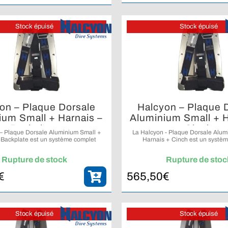
Stock épuisé
Stock épuisé
on – Plaque Dorsale
Halcyon – Plaque 
ium Small + Harnais –
Aluminium Small + H
Backplate
Cinch
 – Plaque Dorsale Aluminium Small +
La Halcyon - Plaque Dorsale Alum
 Backplate est un système complet
Harnais + Cinch est un systè
une plaque dorsale en aluminium de
comprenant une plaque dorsale en
aille et un harnais Halcyon Secure.
petite taille, un harnais Halcyon
Rupture de stock
Rupture de stoc
système d’ajustement rapid
€
565,50
€
Stock épuisé
Stock épuisé