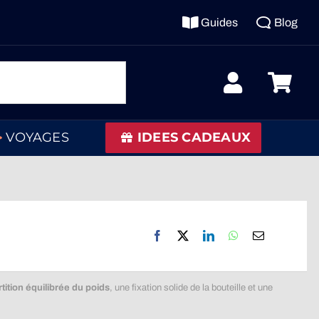
Guides
Blog
VOYAGES
IDEES CADEAUX
tition équilibrée du poids
, une fixation solide de la bouteille et une