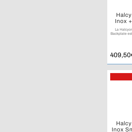
Halcy
Inox +
La Halcyon
Backplate es
plaque dors
409,50
Halcy
Inox Sm