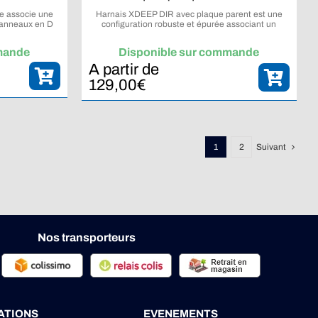
e associe une
Harnais XDEEP DIR avec plaque parent est une
s anneaux en D
configuration robuste et épurée associant un
uration fiable,
harnais DIR à une plaque dorsale en aluminium ou
 de la plongée
en acier inoxydable selon les besoins du plongeur.
mande
Disponible sur commande
A partir de
129,00
€
1
2
Suivant
Nos transporteurs
ATIONS
EVENEMENTS