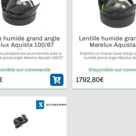
le humide grand angle
Lentille humide gra
lux Aquista 100/67
Marelux Aquista
nture filetée M67
os perspectives sous-marines avec la
Explorez un champ visuel élargi av
de grand angle Marelux Aquista 100/67
humide grand angle Marelux Aq
à monture filetée M67.
ponible sur commande
Disponible sur com
€
1792,80
€