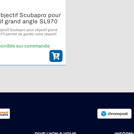
bjectif Scubapro pour
if grand angle SL970
bjectif Scubapro pour objectif grand
70 permet de garder votre objectif
e et protégé pendant vos plongées.
ponible sur commande