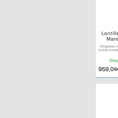
Lentil
Mare
mo
Élargissez v
lentille humi
Dis
959,04