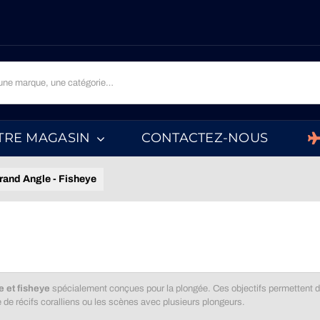
TRE MAGASIN
CONTACTEZ-NOUS
Grand Angle - Fisheye
e et fisheye
spécialement conçues pour la plongée. Ces objectifs permettent d’é
de récifs coralliens ou les scènes avec plusieurs plongeurs.