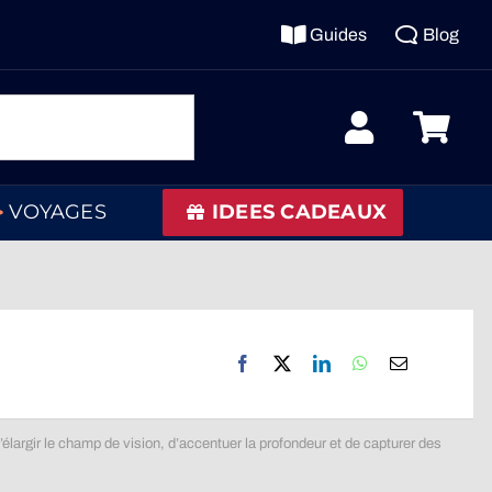
Guides
Blog
VOYAGES
IDEES CADEAUX
largir le champ de vision, d’accentuer la profondeur et de capturer des