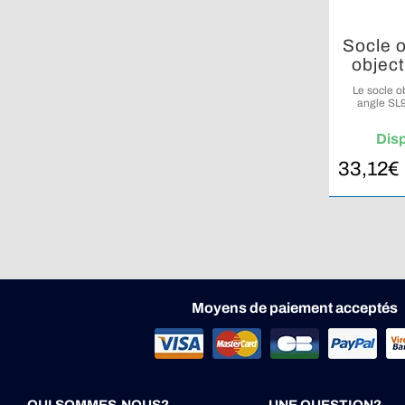
Socle o
object
Le socle o
angle SL9
accessibl
Dis
33,12
€
Moyens de paiement acceptés