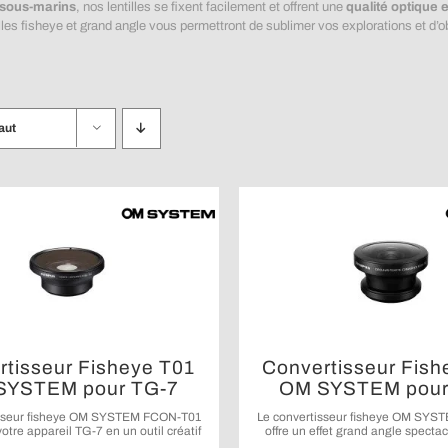
 sous-marins
, nos lentilles se fixent facilement et offrent une
qualité optique 
es fisheye et grand angle vous permettront de sublimer vos explorations et d’o
aut
rtisseur Fisheye T01
Convertisseur Fish
SYSTEM pour TG-7
OM SYSTEM pour
isseur fisheye OM SYSTEM FCON-T01
Le convertisseur fisheye OM SY
otre appareil TG-7 en un outil créatif
offre un effet grand angle spectac
e capturer des images grand angle
flexibilité exceptionnelle pour vos