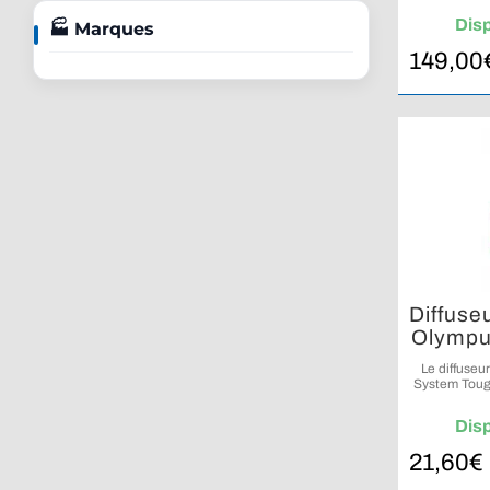
sp
Dis
🏭 Marques
149,00
Diffuse
Olympu
Le diffuseu
System Tough
intégré et 
Dis
21,60
€