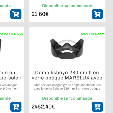
sous l’eau.
mande
Disponible sur commande
21,60
€
0mm en
Dôme fisheye 230mm II en
re-soleil
verre optique MARELUX avec
X avec
capuchon arrière et étui
à vos images
Obtenez des images grand angle spectaculaires
t étui
ye 140 mm en
avec le dôme fisheye 230 mm II en verre optique
X.
MARELUX.
mande
Disponible sur commande
2462,40
€