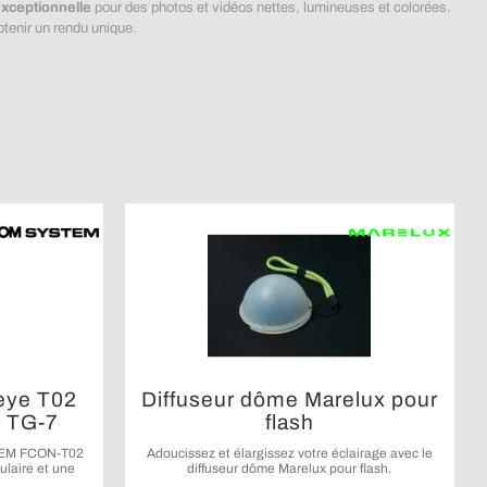
exceptionnelle
pour des photos et vidéos nettes, lumineuses et colorées.
btenir un rendu unique.
eye T02
Diffuseur dôme Marelux pour
 TG-7
flash
STEM FCON-T02
Adoucissez et élargissez votre éclairage avec le
ulaire et une
diffuseur dôme Marelux pour flash.
 prises de vue