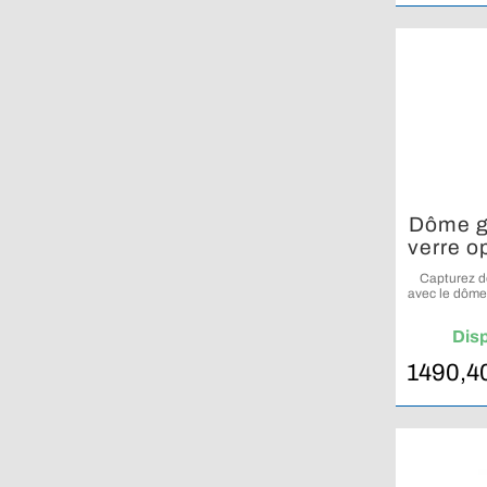
Dôme g
verre 
capu
Capturez d
avec le dôme
Dis
1490,4