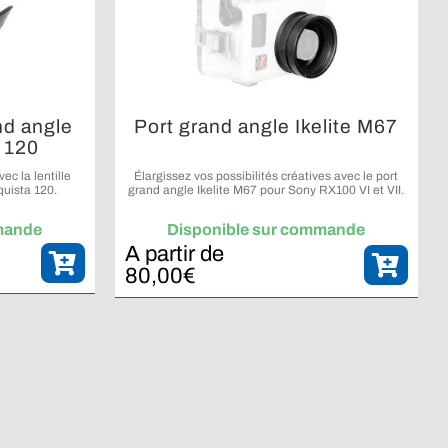
nd angle
Port grand angle Ikelite M67
 120
ec la lentille
Élargissez vos possibilités créatives avec le port
uista 120.
grand angle Ikelite M67 pour Sony RX100 VI et VII.
mande
Disponible sur commande
A partir de
80,00
€