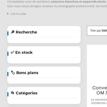
Compatibles avec de nombreux
caissons étanches et appareils photo
Que vous soyez plongeur amateur ou photographe professionnel, les lentill
Lire la suite
Trier par
Déf
🔎 Recherche
✅ En stock
🏷️ Bons plans
Conve
OM 
📂 Catégories
Le convert
transforme v
capable d