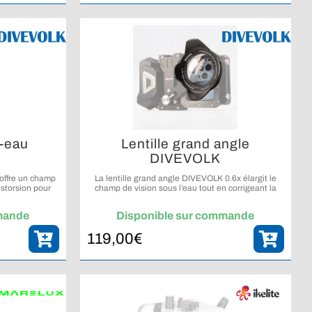
i-eau
Lentille grand angle
DIVEVOLK
offre un champ
La lentille grand angle DIVEVOLK 0.6x élargit le
distorsion pour
champ de vision sous l’eau tout en corrigeant la
face comme sous
distorsion pour des images plus naturelles et
immersives.
mande
Disponible sur commande
119,00
€