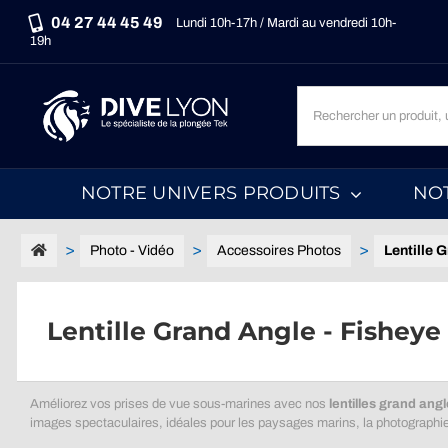
Passer
04 27 44 45 49
Lundi 10h-17h / Mardi au vendredi 10h-
au
19h
contenu
Recherche
un
produit,
une
NOTRE UNIVERS PRODUITS
NO
marque,
une
catégorie...
Photo - Vidéo
Accessoires Photos
Lentille 
Lentille Grand Angle - Fisheye
Améliorez vos prises de vue sous-marines avec nos
lentilles grand angl
images spectaculaires, idéales pour les paysages marins, la photographie 