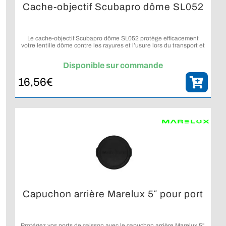
Cache-objectif Scubapro dôme SL052
Le cache-objectif Scubapro dôme SL052 protège efficacement
votre lentille dôme contre les rayures et l’usure lors du transport et
du rangement.
Disponible sur commande
16,56
€
Capuchon arrière Marelux 5″ pour port
Protégez vos ports de caisson avec le capuchon arrière Marelux 5".