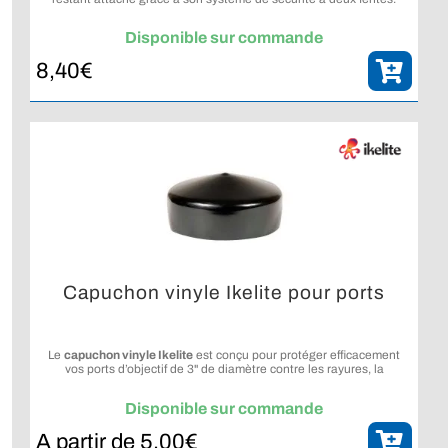
Disponible sur commande
8,40
€
Capuchon vinyle Ikelite pour ports
Le
capuchon vinyle Ikelite
est conçu pour protéger efficacement
vos ports d’objectif de 3" de diamètre contre les rayures, la
poussière et autres dommages lors du transport ou du stockage. Il
est compatible avec les caissons
Compact Digital
,
ULTRAcompact
,
Disponible sur commande
ainsi que les ports
DL Macro Flat
et
DLM Standard Flat
.
A partir de
5,00
€