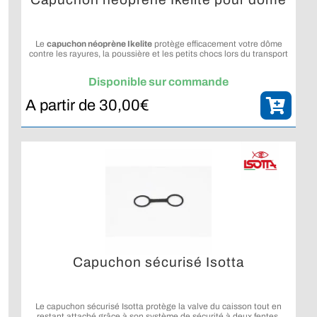
Le
capuchon néoprène Ikelite
protège efficacement votre dôme
contre les rayures, la poussière et les petits chocs lors du transport
ou du stockage. Fabriqué en néoprène souple, il s’ajuste
parfaitement grâce à son cordon de serrage. Conçu pour s’adapter
Disponible sur commande
au
Standard 6-inch Dome Port
ainsi qu’au
WD-4 Wide Angle
Dome
.
A partir de
30,00
€
Capuchon sécurisé Isotta
Le capuchon sécurisé Isotta protège la valve du caisson tout en
restant attaché grâce à son système de sécurité à deux fentes.