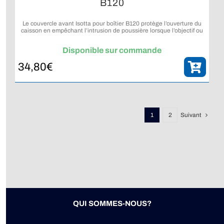
B120
Le couvercle avant Isotta pour boîtier B120 protège l’ouverture du
caisson en empêchant l’intrusion de poussière lorsque l’objectif ou
le port n’est pas installé.
Disponible sur commande
34,80
€
1
2
Suivant
QUI SOMMES-NOUS?