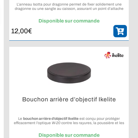
L’anneau Isotta pour dragonne permet de fixer solidement une
dragonne ou une sangle au caisson, assurant un point d’attache
fiable et pratique.
Disponible sur commande
12,00
€
Bouchon arrière d’objectif Ikelite
Le
bouchon arrière d’objectif Ikelite
est conçu pour protéger
efficacement l’optique
W-20
contre les rayures, la poussière et les
chocs légers lorsqu’elle n’est pas utilisée. Compact et léger, il
assure une protection fiable lors du transport ou du stockage.
Disponible sur commande
Attention : ce bouchon n’est pas compatible avec l’objectif
W-30
.