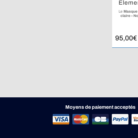
Element
Le
Masque 
claire – No
conçu pour of
95,00
€
Moyens de paiement acceptés