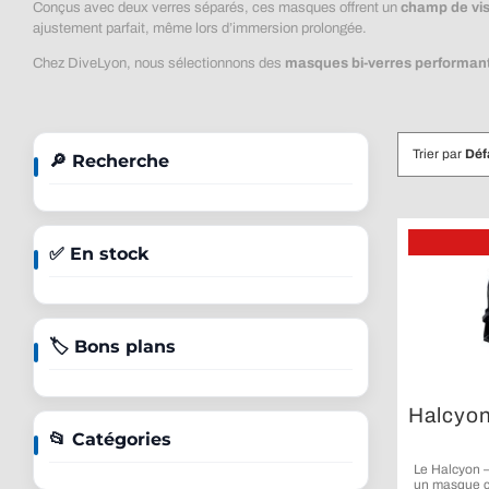
Conçus avec deux verres séparés, ces masques offrent un
champ de vis
ajustement parfait, même lors d’immersion prolongée.
Chez DiveLyon, nous sélectionnons des
masques bi-verres performant
Trier par
Déf
🔎 Recherche
✅ En stock
🏷️ Bons plans
Halcyon
📂 Catégories
Le Halcyon 
un masque c