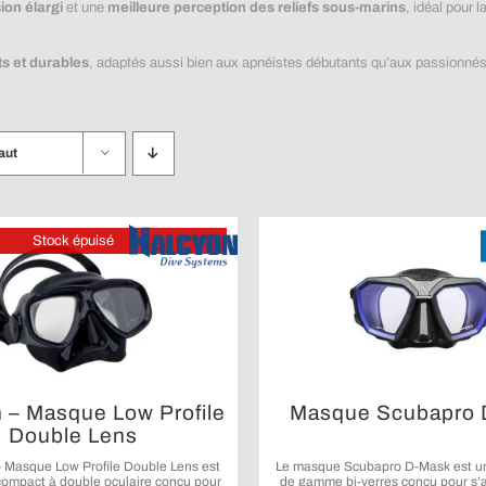
ion élargi
et une
meilleure perception des reliefs sous-marins
, idéal pour 
s et durables
, adaptés aussi bien aux apnéistes débutants qu’aux passionnés
aut
Stock épuisé
 – Masque Low Profile
Masque Scubapro 
Double Lens
– Masque Low Profile Double Lens est
Le masque Scubapro D-Mask est u
ompact à double oculaire conçu pour
de gamme bi-verres conçu pour s’