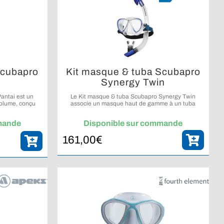
Scubapro
Kit masque & tuba Scubapro
Synergy Twin
antai est un
Le Kit masque & tuba Scubapro Synergy Twin
volume, conçu
associe un masque haut de gamme à un tuba
icacité lors des
étanche performant pour offrir confort, visibilité et
e.
simplicité d’utilisation lors de vos sorties snorkeling
mande
Disponible sur commande
ou plongée loisir.
161,00
€