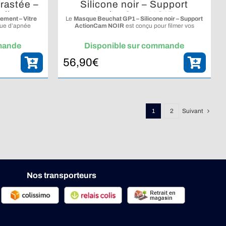
trastée –
Silicone noir – Support
ui)
ActionCam NOIR
ment – Vitre
Le
Masque Beuchat GP1 – Silicone noir – Support
ue d’apnée
ActionCam NOIR
est conçu pour filmer vos
champ de vision
explorations sous-marines tout en conservant
confort, étanchéité et large champ de vision.
mande
Disponible sur commande
56,90
€
1
2
Suivant
Nos transporteurs