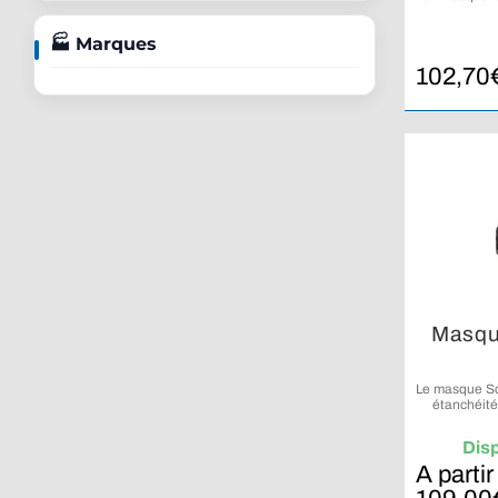
offrir une vi
🏭 Marques
102,70
Masqu
Le masque Sc
étanchéité
technolog
Dis
A partir