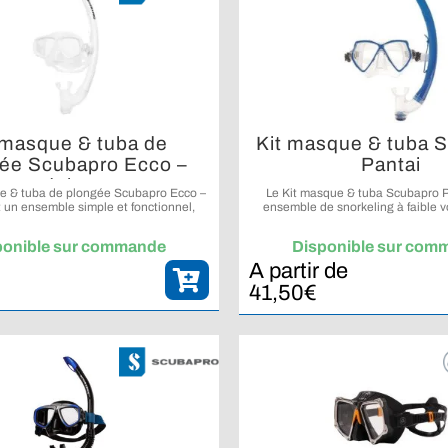
 masque & tuba de
Kit masque & tuba 
ée Scubapro Ecco –
Pantai
adultes
e & tuba de plongée Scubapro Ecco –
Le Kit masque & tuba Scubapro P
t un ensemble simple et fonctionnel,
ensemble de snorkeling à faible 
 balade palmée et le snorkeling loisir.
pour offrir confort, simplicité et eff
explorations en surfac
ponible sur commande
Disponible sur com
A partir de
41,50
€