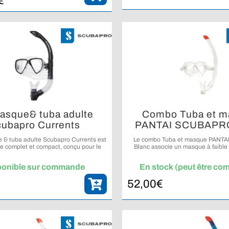
€
masque& tuba adulte
Combo Tuba et m
ubapro Currents
PANTAI SCUBAPRO
e & tuba adulte Scubapro Currents est
Le combo Tuba et masque PANT
e complet et compact, conçu pour le
Blanc associe un masque à faible
t les activités aquatiques en voyage.
tuba fonctionnel pour le snorkeling et
ponible sur commande
En stock (peut être c
52,00
€