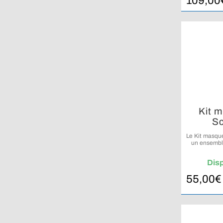
109,00
Kit 
Sc
Le Kit masqu
un ensembl
snorkeling e
Dis
55,00
€