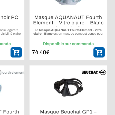
noir PC
Masque AQUANAUT Fourth
Element – Vitre claire – Blanc
(avec étui)
cie légèreté,
Le
Masque AQUANAUT Fourth Element – Vitre
visibilité claire
claire – Blanc
est un masque compact conçu pour
de plongée
l’apnée et les explorations sous-marines.
mande
Disponible sur commande
74,40
€
 Fourth
Masque Beuchat GP1 –