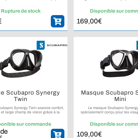
sion claire et un volume interne réduit.
les styles de plongée, en combinant 
naturelle et grande modul
Rupture de stock
Disponible sur com
€
169,00
€
e Scubapro Synergy
Masque Scubapro 
Twin
Mini
ubapro Synergy Twin associe confort,
Le masque Scubapro Synergy 
 et large champ de vision grâce à la
spécialement conçu pour les visag
ie exclusive Trufit développée par
petite taille, offrant le confort et l’
SCUBAPRO.
technologie Trufit dans un format
ponible sur commande
Disponible sur com
 de
109,00
€