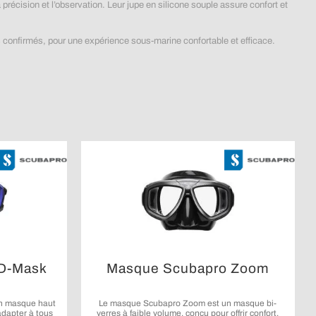
la précision et l’observation. Leur jupe en silicone souple assure confort et
 confirmés, pour une expérience sous-marine confortable et efficace.
D-Mask
Masque Scubapro Zoom
n masque haut
Le masque Scubapro Zoom est un masque bi-
adapter à tous
verres à faible volume, conçu pour offrir confort,