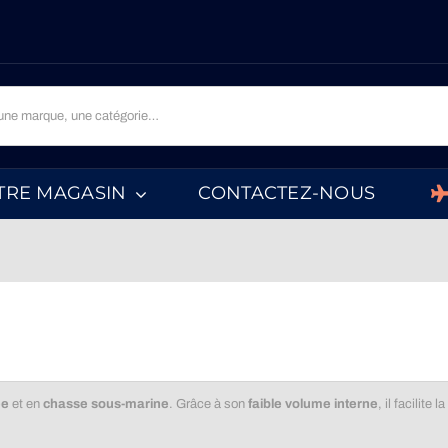
TRE MAGASIN
CONTACTEZ-NOUS
ée
et en
chasse sous-marine
. Grâce à son
faible volume interne
, il facilite