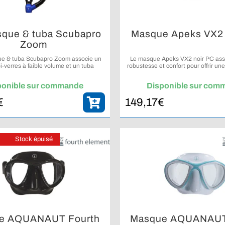
sque & tuba Scubapro
Masque Apeks VX2 
Zoom
ue & tuba Scubapro Zoom associe un
Le masque Apeks VX2 noir PC asso
-verres à faible volume et un tuba
robustesse et confort pour offrir une 
ur un confort optimal en snorkeling.
et fiable dans des conditions 
exigeantes.
ponible sur commande
Disponible sur com
€
149,17
€
Stock épuisé
e AQUANAUT Fourth
Masque AQUANAUT