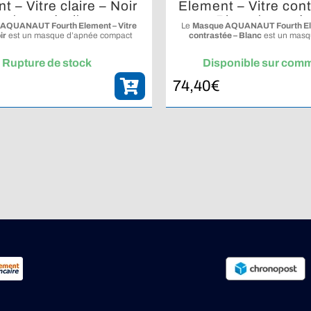
 – Vitre claire – Noir
Element – Vitre con
(avec étui)
Blanc (avec ét
AQUANAUT Fourth Element – Vitre
Le
Masque AQUANAUT Fourth Ele
ir
est un masque d’apnée compact
contrastée – Blanc
est un masq
frir une vision claire et un ajustement
compact conçu pour offrir un large 
confortable.
sous l’eau.
Rupture de stock
Disponible sur com
74,40
€