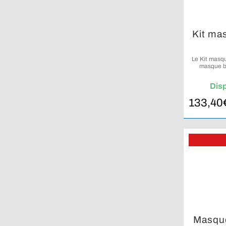
Kit ma
Le Kit masq
masque bi
Spectra po
Dis
133,40
Masqu