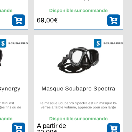
confort, vision
praticité et excellente visibilité, avec une attention
arité.
particulière portée aux plongeurs utilisant des
mande
Disponible sur commande
verres correcteurs.
69,00
€
Synergy
Masque Scubapro Spectra
Mini est
Le masque Scubapro Spectra est un masque bi-
es fins ou de
verres à faible volume, apprécié pour son large
étanchéité de la
champ de vision, son confort et son design élégant.
 plus compact.
mande
Disponible sur commande
A partir de