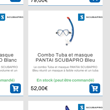
79,00
€
asque
Combo Tuba et masque
 Blanc
PANTAI SCUBAPRO Bleu
AI SCUBAPRO
Le combo Tuba et masque PANTAI SCUBAPRO
 volume et un
Bleu réunit un masque à faible volume et un tuba
 l’apnée loisir.
performant pour profiter pleinement des activités
de snorkeling et d’apnée.
ommandé)
En stock (peut être commandé)
52,00
€