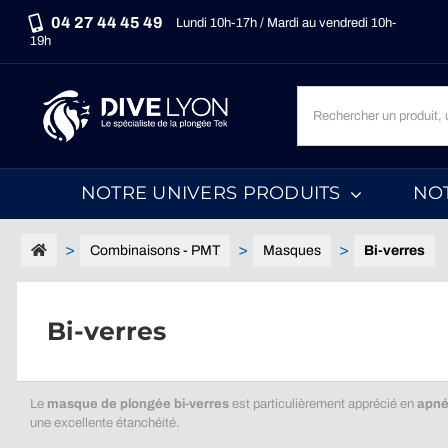
Passer
04 27 44 45 49
Lundi 10h-17h / Mardi au vendredi 10h-
au
19h
contenu
Recherche
un
produit,
une
NOTRE UNIVERS PRODUITS
NO
marque,
une
catégorie...
Combinaisons - PMT
Masques
Bi-verres
Bi-verres
Le
masque de plongée bi-verres
est particulièrement apprécié en
apn
une excellente étanchéité.