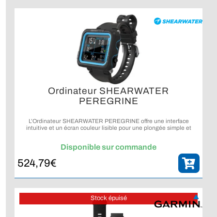
Ordinateur SHEARWATER
PEREGRINE
L’Ordinateur SHEARWATER PEREGRINE offre une interface
intuitive et un écran couleur lisible pour une plongée simple et
accessible.
Disponible sur commande
524,79
€
Stock épuisé