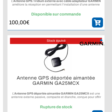
L’
Antenne GPS / Iridium externe avec câble adaptateur GARMIN
améliore la réception en permettant l’installation d’une antenne
externe pour les appareils Montana compatibles.
Disponible sur commande
100,00
€
Stock épuisé
Antenne GPS déportée aimantée
GARMIN GA25MCX
L’
Antenne GPS déportée aimantée GARMIN GA25MCX
est une
antenne externe passive, compacte et étanche, conçue pour offrir
une réception fiable du signal GPS.
Rupture de stock