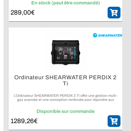
En stock (peut être commandé)
289,00
€
Ordinateur SHEARWATER PERDIX 2
Ti
L’Ordinateur SHEARWATER PERDIX 2 Ti offre une gestion multi-
gaz avancée et une conception renforcée pour répondre aux
exigences de la plongée technique.
Disponible sur commande
1289,26
€