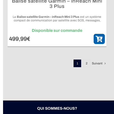
Balise satellite Garmin – inReach Mini
3 Plus
La
Balise satellite Garmin – inReach Mini 3 Plus
est un système
compact de communication par satellite avec SOS, messages,
photos et messages vocaux, conçu pour rester connecté au-delà
de la couverture mobile.
Disponible sur commande
499,99
€
1
2
Suivant
QUI SOMMES-NOUS?