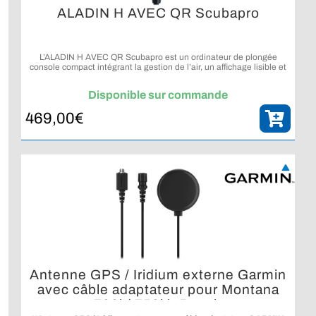
ALADIN H AVEC QR Scubapro
L’ALADIN H AVEC QR Scubapro est un ordinateur de plongée
console compact intégrant la gestion de l’air, un affichage lisible et
un compas numérique pour la plongée loisir.
Disponible sur commande
469,00
€
Antenne GPS / Iridium externe Garmin
avec câble adaptateur pour Montana
700i / 750i inReach