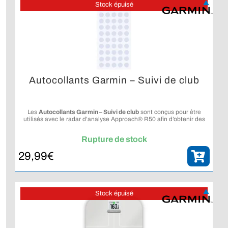
Stock épuisé
Autocollants Garmin – Suivi de club
Les
Autocollants Garmin – Suivi de club
sont conçus pour être
utilisés avec le radar d’analyse Approach® R50 afin d’obtenir des
données précises sur le club.
Rupture de stock
29,99
€
Stock épuisé