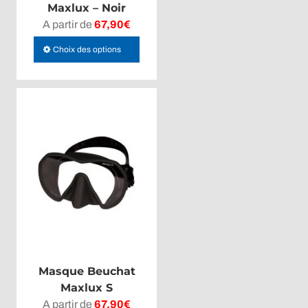
Maxlux – Noir
A partir de
67,90
€
Ce
Choix des options
produit
a
plusieurs
variations.
Les
options
peuvent
être
choisies
sur
la
page
du
Masque Beuchat
produit
Maxlux S
A partir de
67,90
€