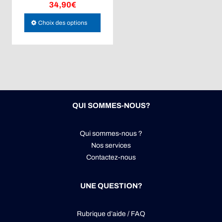
34,90
€
Ce
Choix des options
produit
a
plusieurs
variations.
Les
options
peuvent
QUI SOMMES-NOUS?
être
choisies
Qui sommes-nous ?
sur
Nos services
la
Contactez-nous
page
du
produit
UNE QUESTION?
Rubrique d’aide / FAQ