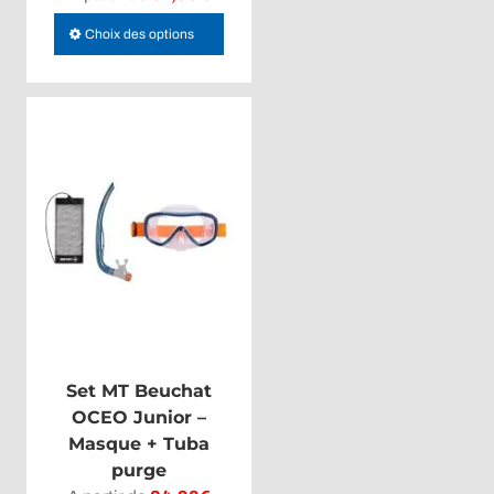
Ce
Choix des options
produit
a
plusieurs
variations.
Les
options
peuvent
être
choisies
sur
la
page
du
Set MT Beuchat
produit
OCEO Junior –
Masque + Tuba
purge