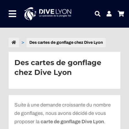
Passer
au
Toggle
contenu
Navigation
NOTRE UNIVERS PRODUITS
Des cartes de gonflage chez Dive Lyon
NOTRE MAGASIN
Des cartes de gonflage
CONTACTEZ-NOUS
chez Dive Lyon
IDEES CADEAUX
Guides
Suite à une demande croissante du nombre
Blog
de gonflages, nous avons décidé de vous
proposer la
carte de gonflage Dive Lyon
.