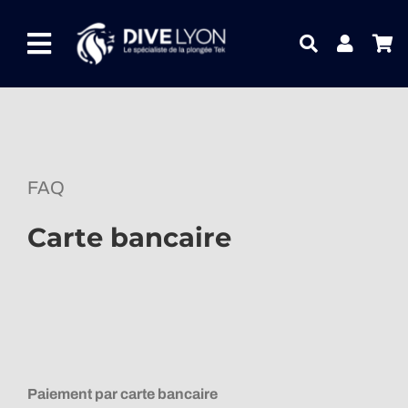
Passer
au
Toggle
contenu
Navigation
NOTRE UNIVERS PRODUITS
NOTRE MAGASIN
FAQ
CONTACTEZ-NOUS
Carte bancaire
IDEES CADEAUX
Guides
Blog
Paiement par carte bancaire