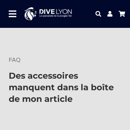
Passer
au
Toggle
contenu
Navigation
NOTRE UNIVERS PRODUITS
NOTRE MAGASIN
FAQ
CONTACTEZ-NOUS
Des accessoires
IDEES CADEAUX
manquent dans la boîte
Guides
de mon article
Blog