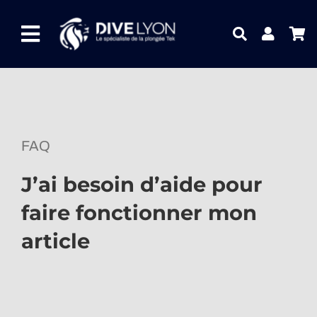
Passer
au
Toggle
contenu
Navigation
NOTRE UNIVERS PRODUITS
NOTRE MAGASIN
FAQ
CONTACTEZ-NOUS
J’ai besoin d’aide pour
IDEES CADEAUX
faire fonctionner mon
Guides
article
Blog