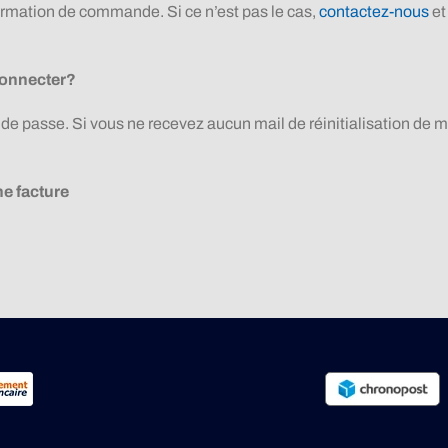
irmation de commande. Si ce n’est pas le cas,
contactez-nous
et
 connecter?
 de passe. Si vous ne recevez aucun mail de réinitialisation de m
e facture