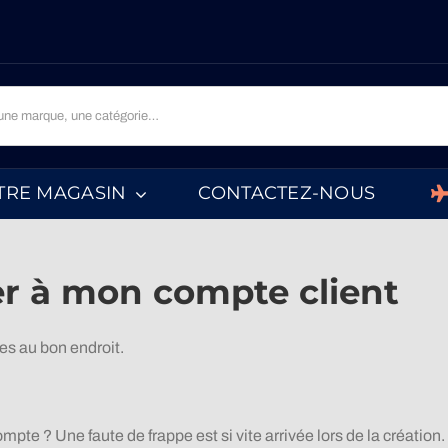
TRE MAGASIN
CONTACTEZ-NOUS
er à mon compte client
es au bon endroit.
ompte ? Une faute de frappe est si vite arrivée lors de la créatio