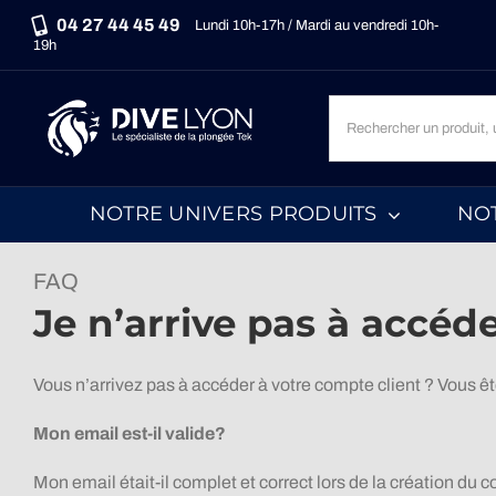
Passer
04 27 44 45 49
Lundi 10h-17h / Mardi au vendredi 10h-
au
19h
contenu
Recherche
un
produit,
une
NOTRE UNIVERS PRODUITS
NO
marque,
une
catégorie...
FAQ
Je n’arrive pas à accéd
Vous n’arrivez pas à accéder à votre compte client ? Vous êt
Mon email est-il valide?
Mon email était-il complet et correct lors de la création du c