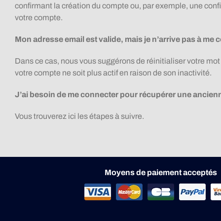
confirmant la création du compte ou, par exemple, une conf
votre compte.
Mon adresse email est valide, mais je n’arrive pas à me
Dans ce cas, nous vous suggérons de réinitialiser votre mot
votre compte ne soit plus actif en raison de son inactivité.
J’ai besoin de me connecter pour récupérer une ancienn
Vous trouverez ici les étapes à suivre.
Moyens de paiement acceptés