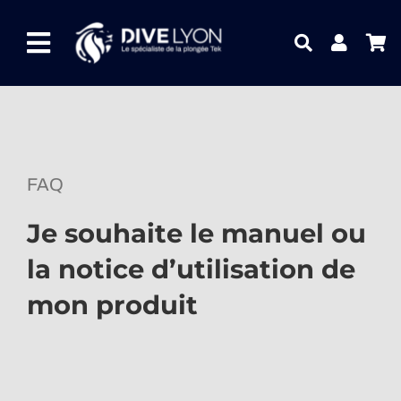
Passer
au
Toggle
contenu
Navigation
NOTRE UNIVERS PRODUITS
NOTRE MAGASIN
FAQ
CONTACTEZ-NOUS
Je souhaite le manuel ou
IDEES CADEAUX
la notice d’utilisation de
Guides
mon produit
Blog