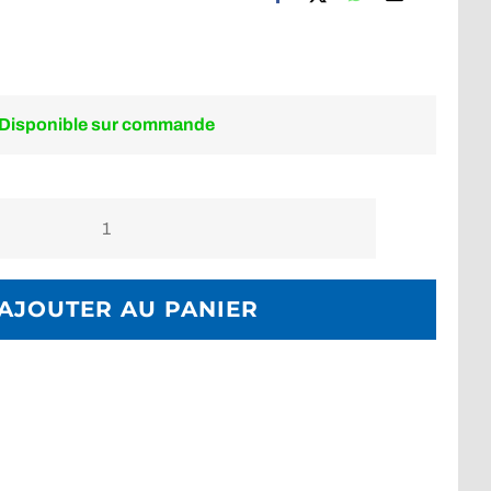
Disponible sur commande
quantité
de
[ATELIER]
AJOUTER AU PANIER
Révision
Détendeur
Complet
(
1er
et
2ème