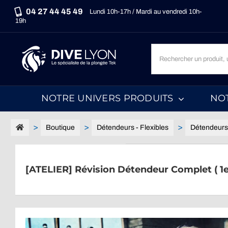
Passer
04 27 44 45 49
Lundi 10h-17h / Mardi au vendredi 10h-
au
19h
contenu
Recherche
un
produit,
une
NOTRE UNIVERS PRODUITS
NO
marque,
une
catégorie...
Boutique
Détendeurs - Flexibles
Détendeurs
[ATELIER] Révision Détendeur Complet ( 1