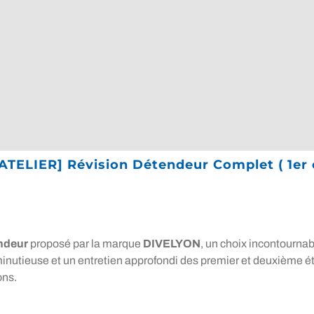
[ATELIER] Révision Détendeur Complet ( 1er
endeur
proposé par la marque
DIVELYON
, un choix incontourna
 minutieuse et un entretien approfondi des premier et deuxième é
ons.