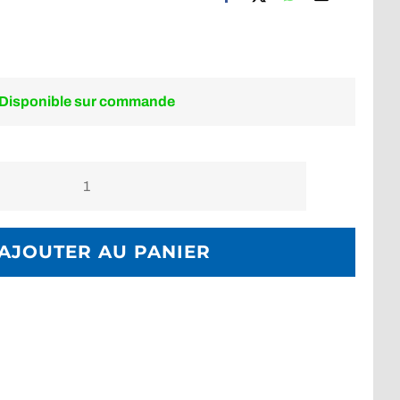
Disponible sur commande
quantité
de
Bande
AJOUTER AU PANIER
tubulaire
BESTDIVERS
16
mm
rouleau
10
m