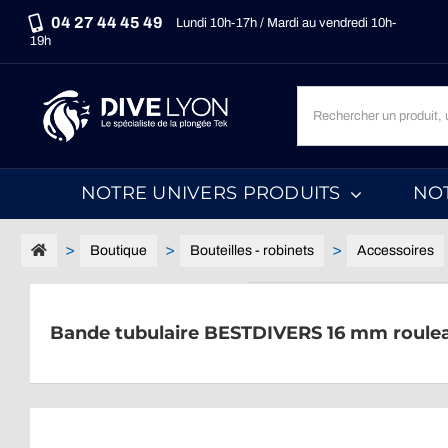
Passer
04 27 44 45 49
Lundi 10h-17h / Mardi au vendredi 10h-
au
19h
contenu
Recherche
un
produit,
une
NOTRE UNIVERS PRODUITS
NO
marque,
une
catégorie...
Boutique
Bouteilles - robinets
Accessoires
Bande tubulaire BESTDIVERS 16 mm roule