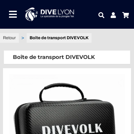
Passer
au
Toggle
contenu
Navigation
NOTRE UNIVERS PRODUITS
Boîte de transport DIVEVOLK
NOTRE MAGASIN
Boîte de transport DIVEVOLK
CONTACTEZ-NOUS
IDEES CADEAUX
Guides
Blog