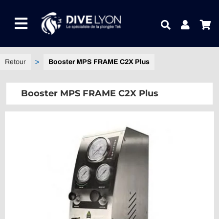
Passer
au
Toggle
contenu
Navigation
NOTRE UNIVERS PRODUITS
Booster MPS FRAME C2X Plus
NOTRE MAGASIN
Booster MPS FRAME C2X Plus
CONTACTEZ-NOUS
IDEES CADEAUX
Guides
Blog