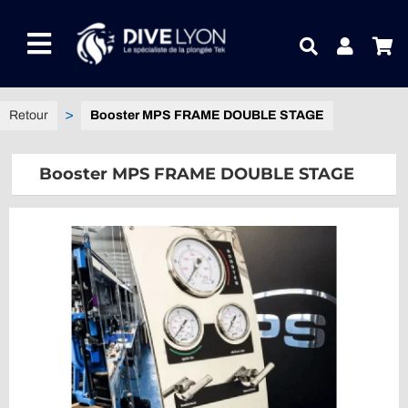
Passer
au
Toggle
contenu
Navigation
NOTRE UNIVERS PRODUITS
Booster MPS FRAME DOUBLE STAGE
NOTRE MAGASIN
Booster MPS FRAME DOUBLE STAGE
CONTACTEZ-NOUS
IDEES CADEAUX
Guides
Blog