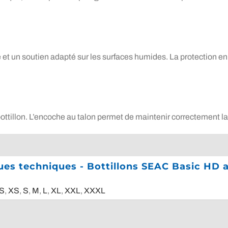
 et un soutien adapté sur les surfaces humides. La protection e
du bottillon. L’encoche au talon permet de maintenir correctement l
ques techniques - Bottillons SEAC Basic HD 
S
,
XS
,
S
,
M
,
L
,
XL
,
XXL
,
XXXL