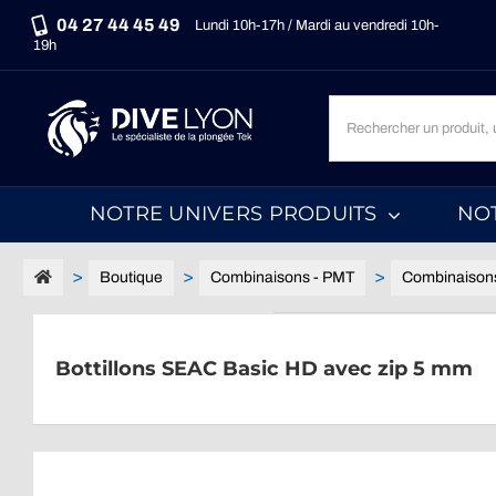
Passer
04 27 44 45 49
Lundi 10h-17h / Mardi au vendredi 10h-
au
19h
contenu
Recherche
un
produit,
une
NOTRE UNIVERS PRODUITS
NO
marque,
une
catégorie...
Boutique
Combinaisons - PMT
Combinaison
Bottillons SEAC Basic HD avec zip 5 mm