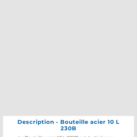
Description - Bouteille acier 10 L
230B