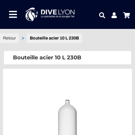
Passer
au
Toggle
contenu
Navigation
NOTRE UNIVERS PRODUITS
Bouteille acier 10 L 230B
NOTRE MAGASIN
Bouteille acier 10 L 230B
CONTACTEZ-NOUS
IDEES CADEAUX
Guides
Blog