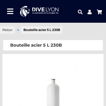
Passer
au
Toggle
contenu
Navigation
NOTRE UNIVERS PRODUITS
Bouteille acier 5 L 230B
NOTRE MAGASIN
Bouteille acier 5 L 230B
CONTACTEZ-NOUS
IDEES CADEAUX
Guides
Blog