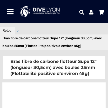
Passer
au
Toggle
contenu
Navigation
NOTRE UNIVERS PRODUITS
Bras fibre de carbone flotteur Supe 12″ (longueur 30,5cm) avec
NOTRE MAGASIN
boules 25mm (Flottabilité positive d’environ 45g)
CONTACTEZ-NOUS
Bras fibre de carbone flotteur Supe 12″
(longueur 30,5cm) avec boules 25mm
IDEES CADEAUX
(Flottabilité positive d’environ 45g)
Guides
Blog