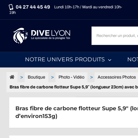
Passer
04 27 44 45 49
Lundi 10h-17h / Mardi au vendredi 10h-
au
19h
contenu
Recherche
un
produit,
une
NOTRE UNIVERS PRODUITS
NO
marque,
une
catégorie...
Boutique
Photo - Vidéo
Accessoires Photos
Bras fibre de carbone flotteur Supe 5,9″ (longueur 23cm) avec 
Bras fibre de carbone flotteur Supe 5,9″ (
d’environ153g)