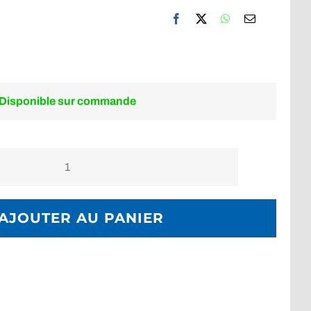
Disponible sur commande
quantité
de
Bras
AJOUTER AU PANIER
fibre
de
carbone
flotteur
Supe
5,9"