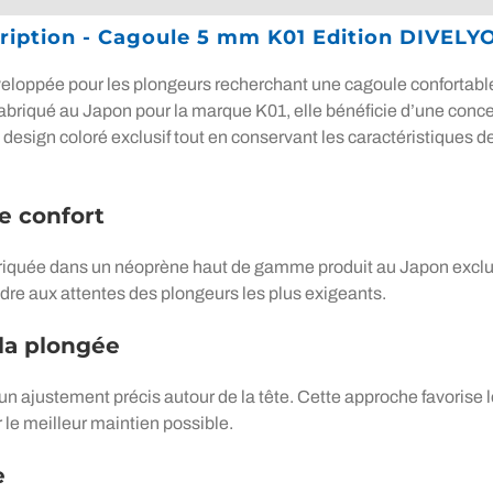
ription - Cagoule 5 mm K01 Edition DIVELY
ppée pour les plongeurs recherchant une cagoule confortable, f
f fabriqué au Japon pour la marque K01, elle bénéficie d’une con
esign coloré exclusif tout en conservant les caractéristiques de 
e confort
iquée dans un néoprène haut de gamme produit au Japon exclus
ondre aux attentes des plongeurs les plus exigeants.
la plongée
 ajustement précis autour de la tête. Cette approche favorise l
r le meilleur maintien possible.
e