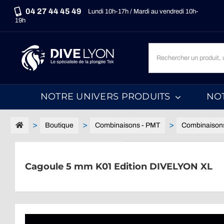
Passer
04 27 44 45 49
Lundi 10h-17h / Mardi au vendredi 10h-
au
19h
contenu
Recherche
un
produit,
une
NOTRE UNIVERS PRODUITS
NO
marque,
une
catégorie...
Boutique
Combinaisons - PMT
Combinaison
Cagoule 5 mm K01 Edition DIVELYON XL