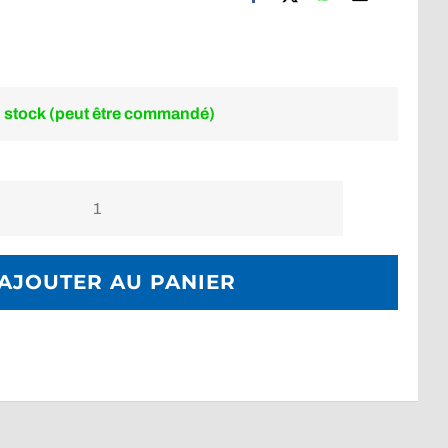
 stock (peut être commandé)
quantité
de
Cagoule
AJOUTER AU PANIER
5
mm
K01
Edition
DIVELYON
XL