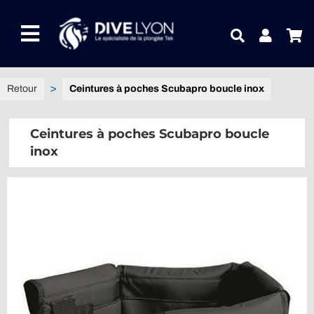
Passer
au
Toggle
contenu
Navigation
NOTRE UNIVERS PRODUITS
Ceintures à poches Scubapro boucle inox
NOTRE MAGASIN
Ceintures à poches Scubapro boucle
inox
CONTACTEZ-NOUS
IDEES CADEAUX
Guides
Blog