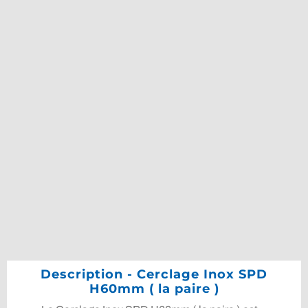
Description - Cerclage Inox SPD
H60mm ( la paire )