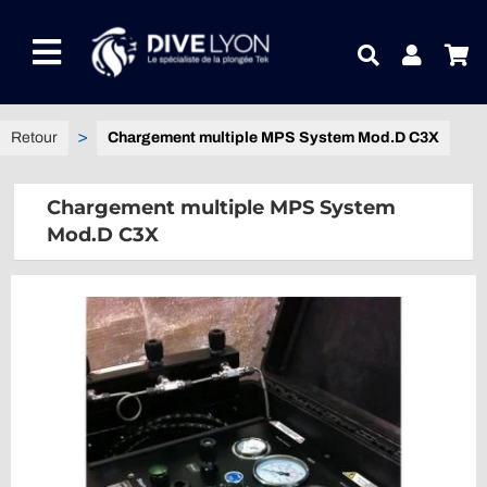
Passer
au
Toggle
contenu
Navigation
NOTRE UNIVERS PRODUITS
Chargement multiple MPS System Mod.D C3X
NOTRE MAGASIN
Chargement multiple MPS System
Mod.D C3X
CONTACTEZ-NOUS
IDEES CADEAUX
Guides
Blog