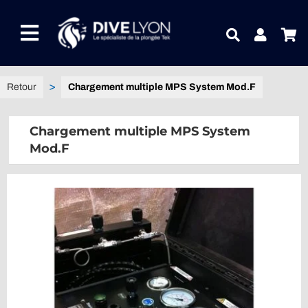
Passer
au
Toggle
contenu
Navigation
NOTRE UNIVERS PRODUITS
Chargement multiple MPS System Mod.F
NOTRE MAGASIN
Chargement multiple MPS System
Mod.F
CONTACTEZ-NOUS
IDEES CADEAUX
Guides
Blog