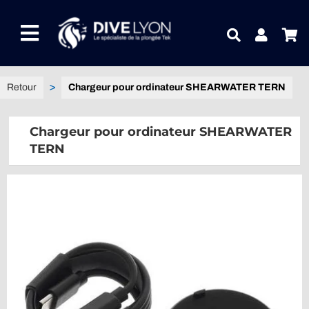
Passer
au
Toggle
contenu
Navigation
NOTRE UNIVERS PRODUITS
Chargeur pour ordinateur SHEARWATER TERN
NOTRE MAGASIN
Chargeur pour ordinateur SHEARWATER
TERN
CONTACTEZ-NOUS
IDEES CADEAUX
Guides
Blog