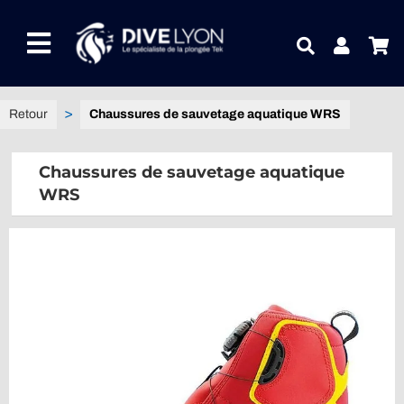
Passer
au
Toggle
contenu
Navigation
NOTRE UNIVERS PRODUITS
Chaussures de sauvetage aquatique WRS
NOTRE MAGASIN
Chaussures de sauvetage aquatique
WRS
CONTACTEZ-NOUS
IDEES CADEAUX
Guides
Blog