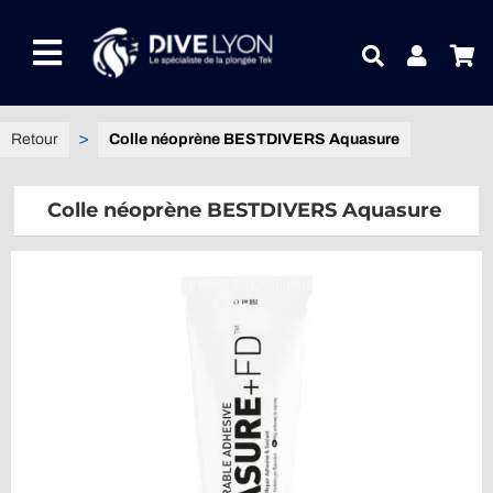
Passer
au
Toggle
contenu
Navigation
NOTRE UNIVERS PRODUITS
Colle néoprène BESTDIVERS Aquasure
NOTRE MAGASIN
Colle néoprène BESTDIVERS Aquasure
CONTACTEZ-NOUS
IDEES CADEAUX
Guides
Blog