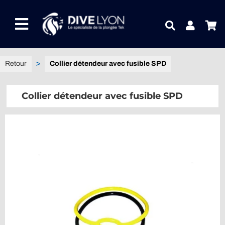
Passer
au
Toggle
contenu
Navigation
NOTRE UNIVERS PRODUITS
Collier détendeur avec fusible SPD
NOTRE MAGASIN
Collier détendeur avec fusible SPD
CONTACTEZ-NOUS
IDEES CADEAUX
Guides
Blog