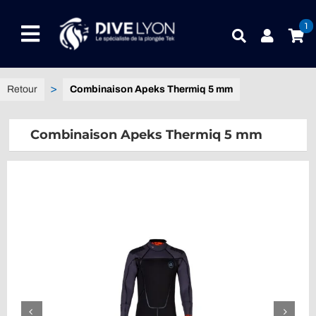
Passer
au
1
Toggle
contenu
Navigation
NOTRE UNIVERS PRODUITS
Combinaison Apeks Thermiq 5 mm
NOTRE MAGASIN
Combinaison Apeks Thermiq 5 mm
CONTACTEZ-NOUS
IDEES CADEAUX
Guides
Blog