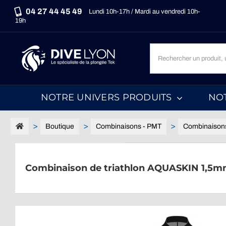
Passer
04 27 44 45 49
Lundi 10h-17h / Mardi au vendredi 10h-
au
19h
contenu
Recherche
un
produit,
une
NOTRE UNIVERS PRODUITS
NO
marque,
une
catégorie...
Boutique
Combinaisons - PMT
Combinaison
Combinaison de triathlon AQUASKIN 1