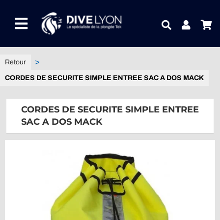
Passer
au
Toggle
contenu
Navigation
NOTRE UNIVERS PRODUITS
CORDES DE SECURITE SIMPLE ENTREE SAC A DOS MACK
NOTRE MAGASIN
CORDES DE SECURITE SIMPLE ENTREE
CONTACTEZ-NOUS
SAC A DOS MACK
IDEES CADEAUX
Guides
Blog