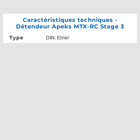
Caractéristiques techniques -
Détendeur Apeks MTX-RC Stage 3
Type
DIN
,
Etrier