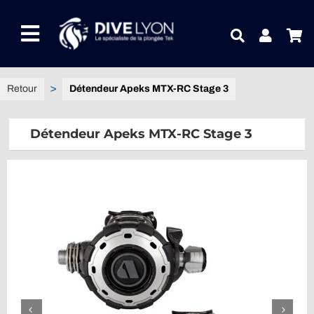
Passer
au
Toggle
contenu
Navigation
NOTRE UNIVERS PRODUITS
Détendeur Apeks MTX-RC Stage 3
NOTRE MAGASIN
Détendeur Apeks MTX-RC Stage 3
CONTACTEZ-NOUS
IDEES CADEAUX
Guides
Blog