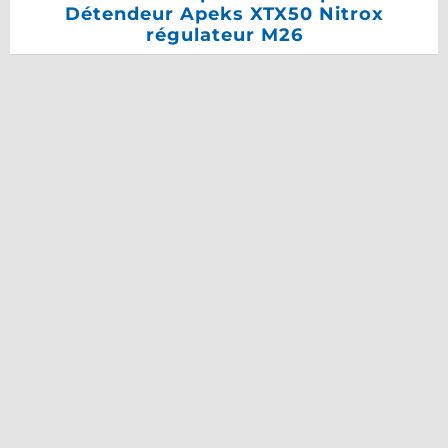
Détendeur Apeks XTX50 Nitrox
régulateur M26