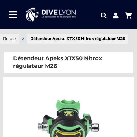
Passer
au
Toggle
contenu
Navigation
NOTRE UNIVERS PRODUITS
Détendeur Apeks XTX50 Nitrox régulateur M26
NOTRE MAGASIN
Détendeur Apeks XTX50 Nitrox
régulateur M26
CONTACTEZ-NOUS
IDEES CADEAUX
Guides
Blog