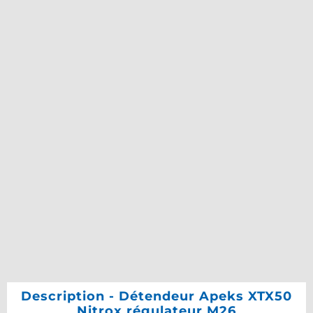
Description - Détendeur Apeks XTX50
Nitrox régulateur M26