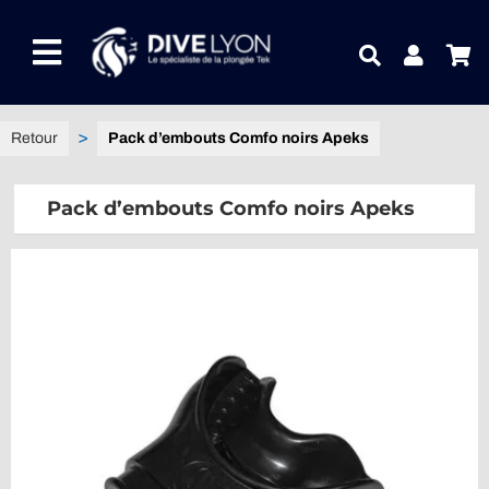
Passer
au
Toggle
contenu
Navigation
NOTRE UNIVERS PRODUITS
Pack d’embouts Comfo noirs Apeks
NOTRE MAGASIN
Pack d’embouts Comfo noirs Apeks
CONTACTEZ-NOUS
IDEES CADEAUX
Guides
Blog