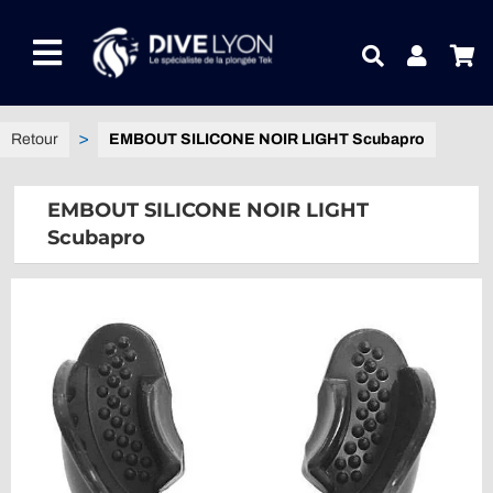
Passer
au
Toggle
contenu
Navigation
NOTRE UNIVERS PRODUITS
EMBOUT SILICONE NOIR LIGHT Scubapro
NOTRE MAGASIN
EMBOUT SILICONE NOIR LIGHT
Scubapro
CONTACTEZ-NOUS
IDEES CADEAUX
Guides
Blog