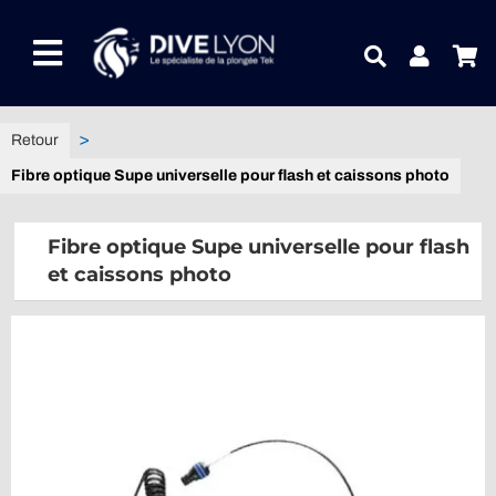
Passer
au
Toggle
contenu
Navigation
NOTRE UNIVERS PRODUITS
Fibre optique Supe universelle pour flash et caissons photo
NOTRE MAGASIN
Fibre optique Supe universelle pour flash
CONTACTEZ-NOUS
et caissons photo
IDEES CADEAUX
Guides
Blog