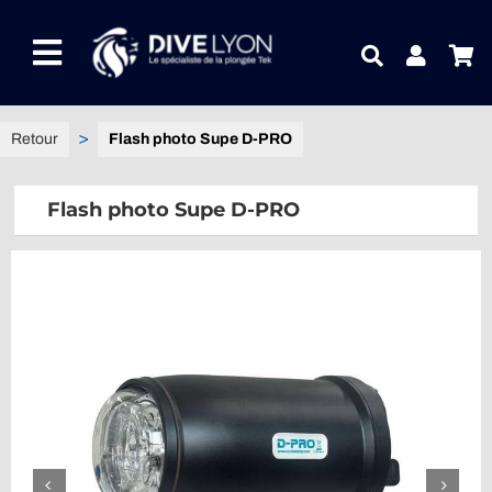
Passer
au
Toggle
contenu
Navigation
NOTRE UNIVERS PRODUITS
Flash photo Supe D-PRO
NOTRE MAGASIN
Flash photo Supe D-PRO
CONTACTEZ-NOUS
IDEES CADEAUX
Guides
Blog