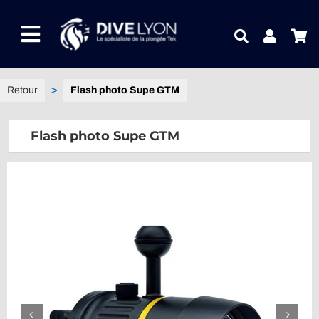
Passer
au
Toggle
contenu
Navigation
NOTRE UNIVERS PRODUITS
Flash photo Supe GTM
NOTRE MAGASIN
Flash photo Supe GTM
CONTACTEZ-NOUS
IDEES CADEAUX
Guides
Blog