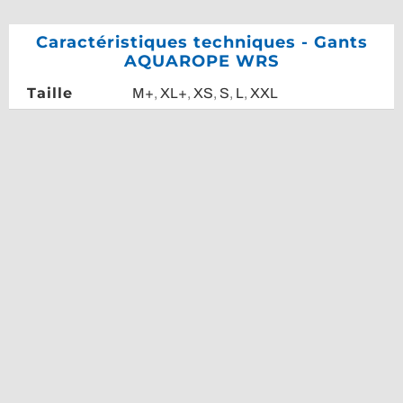
Caractéristiques techniques - Gants
AQUAROPE WRS
Taille
M+
,
XL+
,
XS
,
S
,
L
,
XXL