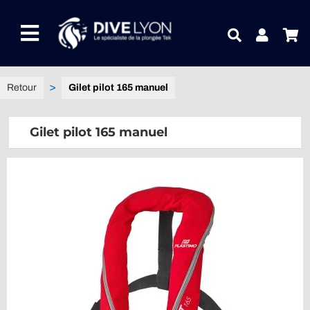
Passer
au
Toggle
contenu
Navigation
NOTRE UNIVERS PRODUITS
Gilet pilot 165 manuel
NOTRE MAGASIN
Gilet pilot 165 manuel
CONTACTEZ-NOUS
IDEES CADEAUX
Guides
Blog