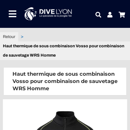
Passer
au
Toggle
contenu
Navigation
NOTRE UNIVERS PRODUITS
Haut thermique de sous combinaison Vosso pour combinaison
NOTRE MAGASIN
de sauvetage WRS Homme
CONTACTEZ-NOUS
Haut thermique de sous combinaison
Vosso pour combinaison de sauvetage
IDEES CADEAUX
WRS Homme
Guides
Blog