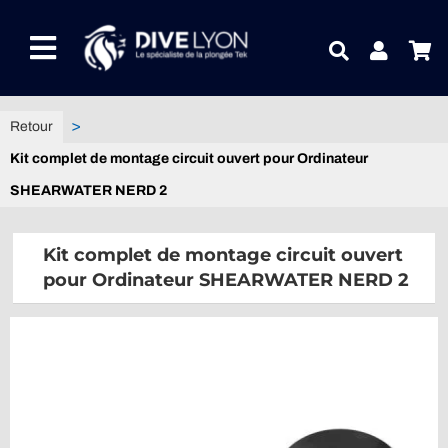
Passer
au
Toggle
contenu
Navigation
NOTRE UNIVERS PRODUITS
Kit complet de montage circuit ouvert pour Ordinateur
NOTRE MAGASIN
SHEARWATER NERD 2
CONTACTEZ-NOUS
Kit complet de montage circuit ouvert
pour Ordinateur SHEARWATER NERD 2
IDEES CADEAUX
Guides
Blog