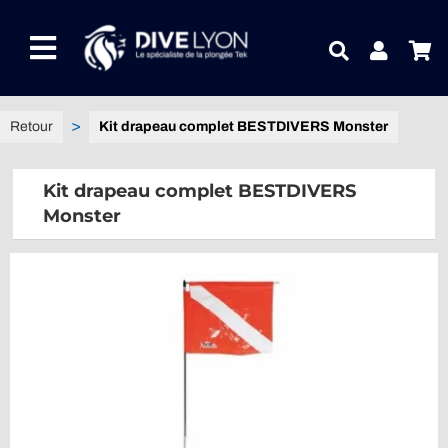
Passer
au
Toggle
contenu
Navigation
NOTRE UNIVERS PRODUITS
Kit drapeau complet BESTDIVERS Monster
NOTRE MAGASIN
Kit drapeau complet BESTDIVERS
Monster
CONTACTEZ-NOUS
IDEES CADEAUX
Guides
Blog