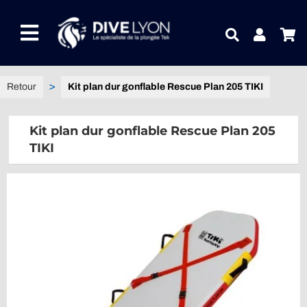
Passer
au
Toggle
contenu
Navigation
NOTRE UNIVERS PRODUITS
Kit plan dur gonflable Rescue Plan 205 TIKI
NOTRE MAGASIN
Kit plan dur gonflable Rescue Plan 205
TIKI
CONTACTEZ-NOUS
IDEES CADEAUX
Guides
Blog